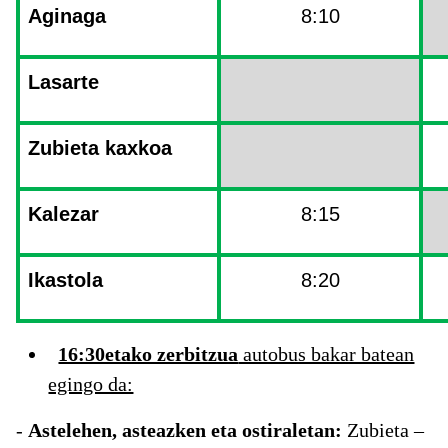
Aginaga
8:10
Lasarte
Zubieta kaxkoa
Kalezar
8:15
Ikastola
8:20
16:30etako zerbitzua
autobus bakar batean
egingo da:
-
Astelehen, asteazken eta ostiraletan:
Zubieta –