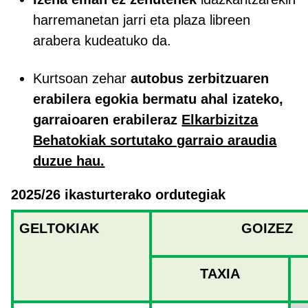
harremanetan jarri eta plaza libreen
arabera kudeatuko da.
Kurtsoan zehar
autobus zerbitzuaren
erabilera egokia bermatu ahal izateko,
garraioaren erabileraz
Elkarbizitza
Behatokiak sortutako garraio araudia
duzue hau.
2025/26 ikasturterako ordutegiak
GELTOKIAK
GOIZEZ
TAXIA