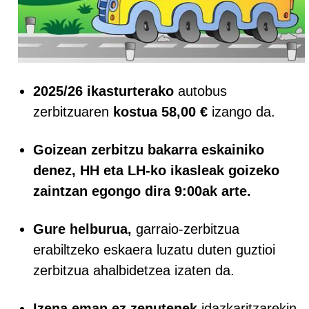
2025/26 ikasturterako
autobus
zerbitzuaren
kostua 58,00 €
izango da.
Goizean zerbitzu bakarra eskainiko
denez, HH eta LH-ko ikasleak goizeko
zaintzan egongo dira 9:00ak arte.
Gure helburua,
garraio-zerbitzua
erabiltzeko eskaera luzatu duten guztioi
zerbitzua ahalbidetzea izaten da.
Izena eman ez zenutenek
idazkaritzarekin