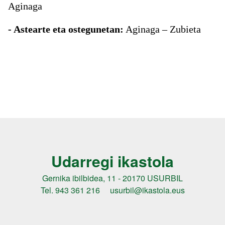
Aginaga
- Astearte eta ostegunetan:
Aginaga – Zubieta
Udarregi ikastola
Gernika ibilbidea, 11 - 20170 USURBIL
Tel. 943 361 216 usurbil@ikastola.eus