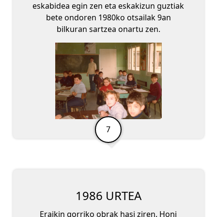
eskabidea egin zen eta eskakizun guztiak
bete ondoren 1980ko otsailak 9an
bilkuran sartzea onartu zen.
1986 URTEA
Eraikin gorriko obrak hasi ziren. Honi