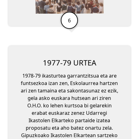
1977-79 URTEA
1978-79 ikasturtea garrantzitsua eta are
funtsezkoa izan zen, Eskolaurrea hartzen
ari zen tamaina eta sakontasunaz ez ezik,
gela asko euskara hutsean ari ziren
O.H.O. ko lehen kurtsoa bi gelarekin
erabat euskaraz zenez Udarregi
Ikastolen Elkarteko partaide izatea
proposatu eta aho batez onartu zela.
Gipuzkoako Ikastolen Elkartean sartzeko