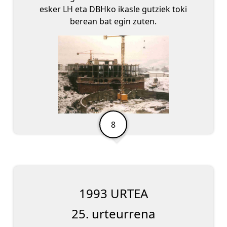
esker LH eta DBHko ikasle gutziek toki
berean bat egin zuten.
1993 URTEA
25. urteurrena