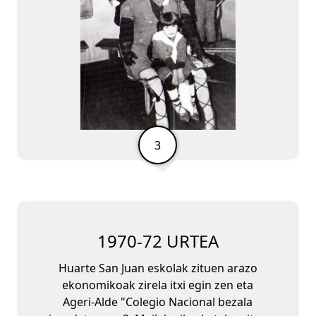
1970-72 URTEA
Huarte San Juan eskolak zituen arazo
ekonomikoak zirela itxi egin zen eta
Ageri-Alde "Colegio Nacional bezala