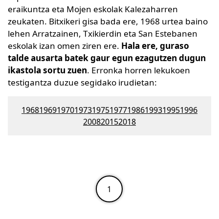
eraikuntza eta Mojen eskolak Kalezaharren
zeukaten. Bitxikeri gisa bada ere, 1968 urtea baino
lehen Arratzainen, Txikierdin eta San Estebanen
eskolak izan omen ziren ere.
Hala ere, guraso
talde ausarta batek gaur egun ezagutzen dugun
ikastola sortu zuen
. Erronka horren lekukoen
testigantza duzue segidako irudietan:
1968
1969
1970
1973
1975
1977
1986
1993
1995
1996
2008
2015
2018