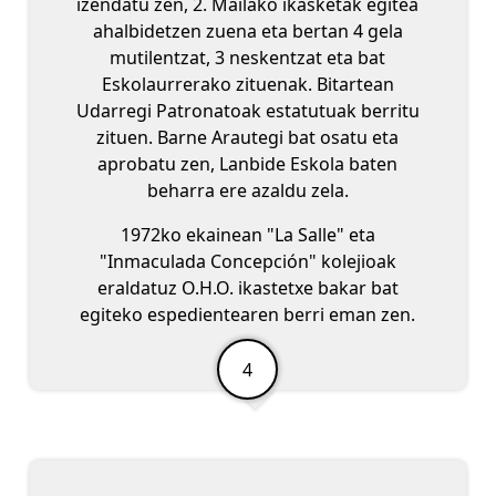
izendatu zen, 2. Mailako ikasketak egitea
ahalbidetzen zuena eta bertan 4 gela
mutilentzat, 3 neskentzat eta bat
Eskolaurrerako zituenak. Bitartean
Udarregi Patronatoak estatutuak berritu
zituen. Barne Arautegi bat osatu eta
aprobatu zen, Lanbide Eskola baten
beharra ere azaldu zela.
1972ko ekainean "La Salle" eta
"Inmaculada Concepción" kolejioak
eraldatuz O.H.O. ikastetxe bakar bat
egiteko espedientearen berri eman zen.