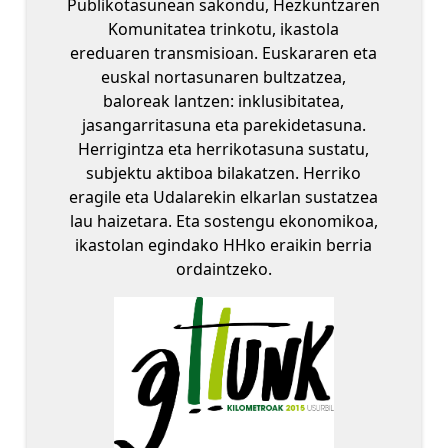
Publikotasunean sakondu, Hezkuntzaren
Komunitatea trinkotu, ikastola
ereduaren transmisioan. Euskararen eta
euskal nortasunaren bultzatzea,
baloreak lantzen: inklusibitatea,
jasangarritasuna eta parekidetasuna.
Herrigintza eta herrikotasuna sustatu,
subjektu aktiboa bilakatzen. Herriko
eragile eta Udalarekin elkarlan sustatzea
lau haizetara. Eta sostengu ekonomikoa,
ikastolan egindako HHko eraikin berria
ordaintzeko.