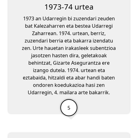
1973-74 urtea
1973 an Udarregin bi zuzendari zeuden
bat Kalezaharren eta bestea Udarregi
Zaharrean. 1974. urtean, berriz,
zuzendari berria eta bakarra izendatu
zen. Urte hauetan irakasleek subentzioa
jasotzen hasten dira, geletakoak
behintzat, Gizarte Asegurantza ere
izango dutela. 1974. urtean eta
eztabaida, hitzaldi eta abar handi baten
ondoren koedukazioa hasi zen
Udarregin, 4. mailara arte bakarrik.