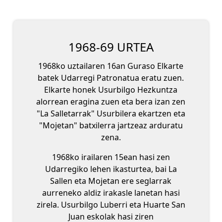
1968-69 URTEA
1968ko uztailaren 16an Guraso Elkarte
batek Udarregi Patronatua eratu zuen.
Elkarte honek Usurbilgo Hezkuntza
alorrean eragina zuen eta bera izan zen
"La Salletarrak" Usurbilera ekartzen eta
"Mojetan" batxilerra jartzeaz arduratu
zena.
1968ko irailaren 15ean hasi zen
Udarregiko lehen ikasturtea, bai La
Sallen eta Mojetan ere seglarrak
aurreneko aldiz irakasle lanetan hasi
zirela. Usurbilgo Luberri eta Huarte San
Juan eskolak hasi ziren