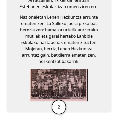
Arratzainen, Txikierdin eta San
Estebanen eskolak izan omen ziren ere.
Nazionaletan Lehen Hezkuntza arrunta
ematen zen. La Salleko joera pixka bat
berezia zen: hamaika urtetik aurrerako
mutilak eta garai hartako Lanbide
Eskolako hastapenak ematen zituzten.
Mojetan, berriz, Lehen Hezkuntza
arruntaz gain, batxilerra ematen zen,
neskentzat bakarrik.