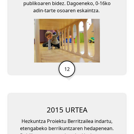
publikoaren bidez. Dagoeneko, 0-16ko
adin-tarte osoaren eskaintza.
2015 URTEA
Hezkuntza Proiektu Berritzailea indartu,
etengabeko berrikuntzaren hedapenean.