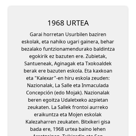
1968 URTEA
Garai horretan Usurbilen baziren
eskolak, eta nahiko ugari gainera, behar
bezalako funtzionamendurako baldintza
egokirik ez bazuten ere. Zubietak,
Santueneak, Aginagak eta Txokoaldek
berak ere bazuten eskola. Eta kaxkoan
eta "Kalexar"-en hiru eskola zeuden:
Nazionalak, La Salle eta Inmaculada
Concepción (edo Mojak). Nazionalak
beren egoitza Udaletxeko azpietan
zeukaten. La Sallek frontoi aurreko
eraikuntza eta Mojen eskolak
Kalezaharren zeukaten. Bitxikeri gisa
bada ere, 1968 urtea baino lehen