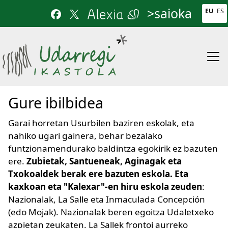
Skip to main content
>saioka
EU
ES
Gure ibilbidea
Garai horretan Usurbilen baziren eskolak, eta
nahiko ugari gainera, behar bezalako
funtzionamendurako baldintza egokirik ez bazuten
ere.
Zubietak, Santueneak, Aginagak eta
Txokoaldek berak ere bazuten eskola. Eta
kaxkoan eta "Kalexar"-en hiru eskola zeuden
:
Nazionalak, La Salle eta Inmaculada Concepción
(edo Mojak). Nazionalak beren egoitza Udaletxeko
azpietan zeukaten. La Sallek frontoi aurreko