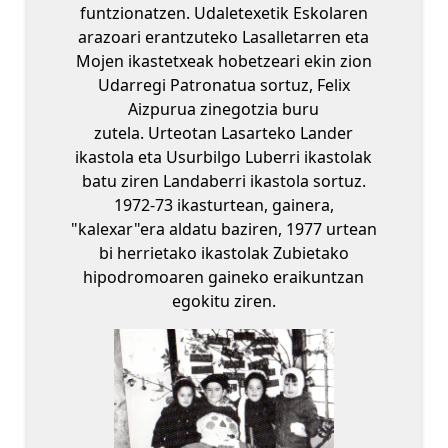
funtzionatzen. Udaletexetik Eskolaren
arazoari erantzuteko Lasalletarren eta
Mojen ikastetxeak hobetzeari ekin zion
Udarregi Patronatua sortuz, Felix
Aizpurua zinegotzia buru
zutela. Urteotan Lasarteko Lander
ikastola eta Usurbilgo Luberri ikastolak
batu ziren Landaberri ikastola sortuz.
1972-73 ikasturtean, gainera,
"kalexar"era aldatu baziren, 1977 urtean
bi herrietako ikastolak Zubietako
hipodromoaren gaineko eraikuntzan
egokitu ziren.