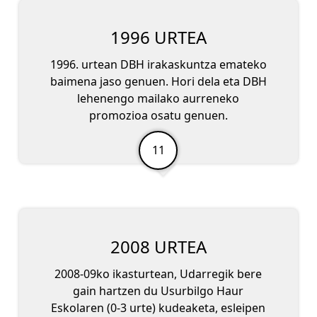
1996 URTEA
1996. urtean DBH irakaskuntza emateko
baimena jaso genuen. Hori dela eta DBH
lehenengo mailako aurreneko
promozioa osatu genuen.
2008 URTEA
2008-09ko ikasturtean, Udarregik bere
gain hartzen du Usurbilgo Haur
Eskolaren (0-3 urte) kudeaketa, esleipen