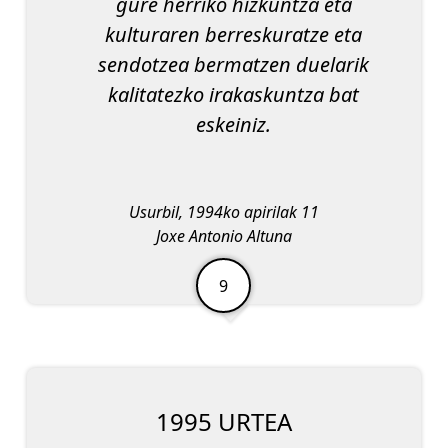
gure herriko hizkuntza eta
kulturaren berreskuratze eta
sendotzea bermatzen duelarik
kalitatezko irakaskuntza bat
eskeiniz.
Usurbil, 1994ko apirilak 11
Joxe Antonio Altuna
1995 URTEA