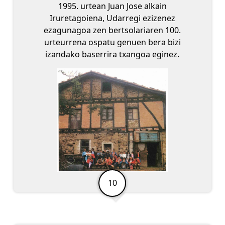
1995. urtean Juan Jose alkain
Iruretagoiena, Udarregi ezizenez
ezagunagoa zen bertsolariaren 100.
urteurrena ospatu genuen bera bizi
izandako baserrira txangoa eginez.