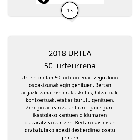
2018 URTEA
50. urteurrena
Urte honetan 50. urteurrenari zegozkion
ospakizunak egin genituen. Bertan
argazki zaharren erakusketak, hitzaldiak,
kontzertuak, etabar burutu genituen.
Zeregin artean zalantazrik gabe gure
ikastolako kantuen bildumaren
plazaratzea izan zen. Bertan ikasleekin
grabatutako abesti desberdinez osatu
genuen.