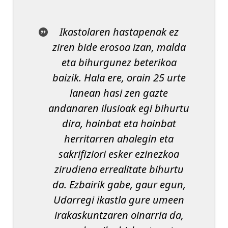
Ikastolaren hastapenak ez
ziren bide erosoa izan, malda
eta bihurgunez beterikoa
baizik. Hala ere, orain 25 urte
lanean hasi zen gazte
andanaren ilusioak egi bihurtu
dira, hainbat eta hainbat
herritarren ahalegin eta
sakrifiziori esker ezinezkoa
zirudiena errealitate bihurtu
da. Ezbairik gabe, gaur egun,
Udarregi ikastla gure umeen
irakaskuntzaren oinarria da,