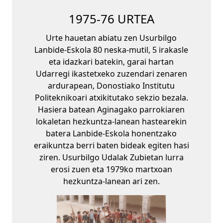
1975-76 URTEA
Urte hauetan abiatu zen Usurbilgo
Lanbide-Eskola 80 neska-mutil, 5 irakasle
eta idazkari batekin, garai hartan
Udarregi ikastetxeko zuzendari zenaren
ardurapean, Donostiako Institutu
Politeknikoari atxikitutako sekzio bezala.
Hasiera batean Aginagako parrokiaren
lokaletan hezkuntza-lanean hastearekin
batera Lanbide-Eskola honentzako
eraikuntza berri baten bideak egiten hasi
ziren. Usurbilgo Udalak Zubietan lurra
erosi zuen eta 1979ko martxoan
hezkuntza-lanean ari zen.