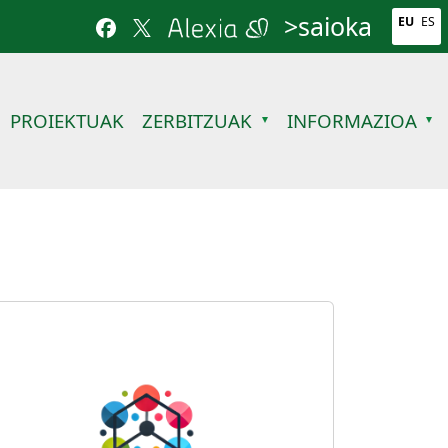
>saioka
EU
ES
PROIEKTUAK
ZERBITZUAK
INFORMAZIOA
Irudia