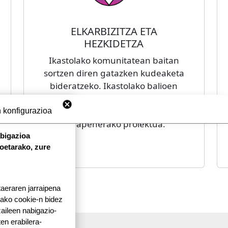
ELKARBIZITZA ETA
HEZKIDETZA
Ikastolako komunitatean baitan
sortzen diren gatazken kudeaketa
bideratzeko. Ikastolako balioen
lanketarako eta elkarrekin bizitzen
ikasi konpetentziaren
 konfigurazioa
garapenerako proiektua.
abigazioa
koetarako, zure
taeraren jarraipena
tako cookie-n bidez
aileen nabigazio-
ten erabilera-