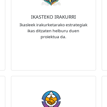
IKASTEKO IRAKURRI
Ikasleek irakurketarako estrategiak
ikas ditzaten helburu duen
proiektua da.