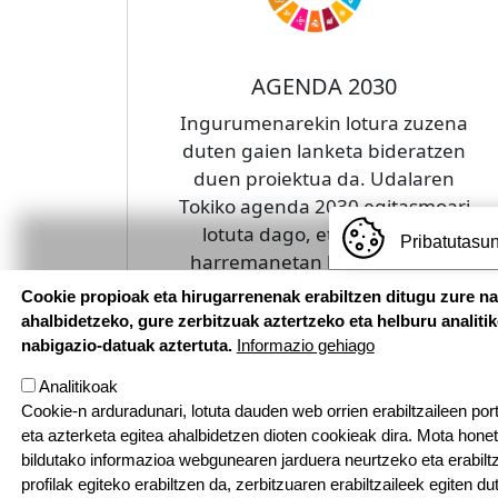
AGENDA 2030
Ingurumenarekin lotura zuzena
duten gaien lanketa bideratzen
duen proiektua da. Udalaren
Tokiko agenda 2030 egitasmoari
lotuta dago, eta udalarekin
Pribatutasun
harremanetan bideratzen da.
Cookie propioak eta hirugarrenenak erabiltzen ditugu zure n
ahalbidetzeko, gure zerbitzuak aztertzeko eta helburu analiti
nabigazio-datuak aztertuta.
Informazio gehiago
Analitikoak
Cookie-n arduradunari, lotuta dauden web orrien erabiltzaileen por
eta azterketa egitea ahalbidetzen dioten cookieak dira. Mota hone
bildutako informazioa webgunearen jarduera neurtzeko eta erabiltz
profilak egiteko erabiltzen da, zerbitzuaren erabiltzaileek egiten du