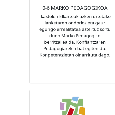
0-6 MARKO PEDAGOGIKOA
Ikastolen Elkarteak azken urtetako
lanketaren ondorioz eta gaur
egungo errealitatea aztertuz sortu
duen Marko Pedagogiko
berritzailea da. Konfiantzaren
Pedagogiarekin bat egiten du.
Konpetentzietan oinarrituta dago.