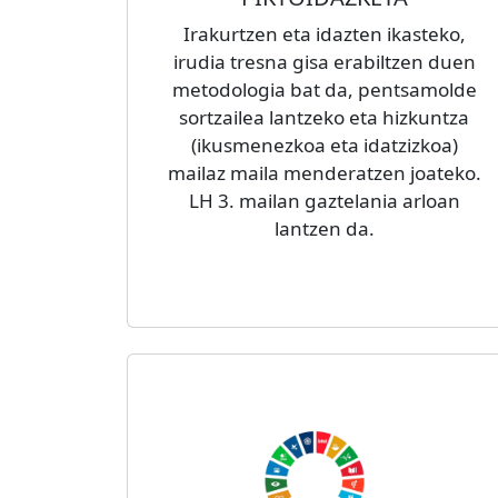
Irakurtzen eta idazten ikasteko,
irudia tresna gisa erabiltzen duen
metodologia bat da, pentsamolde
sortzailea lantzeko eta hizkuntza
(ikusmenezkoa eta idatzizkoa)
mailaz maila menderatzen joateko.
LH 3. mailan gaztelania arloan
lantzen da.