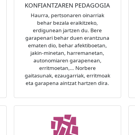
KONFIANTZAREN PEDAGOGIA
Haurra, pertsonaren oinarriak
behar bezala eraikitzeko,
erdigunean jartzen du. Bere
garapenari behar duen erantzuna
ematen dio, behar afektiboetan,
jakin-minetan, harremanetan,
autonomiaren garapenean,
erritmoetan,… Norbere
gaitasunak, ezaugarriak, erritmoak
eta garapena aintzat hartzen dira.