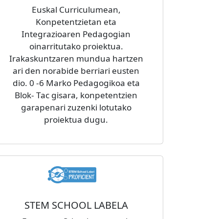
Euskal Curriculumean,
Konpetentzietan eta
Integrazioaren Pedagogian
oinarritutako proiektua.
Irakaskuntzaren mundua hartzen
ari den norabide berriari eusten
dio. 0 -6 Marko Pedagogikoa eta
Blok- Tac gisara, konpetentzien
garapenari zuzenki lotutako
proiektua dugu.
Irudia
STEM SCHOOL LABELA