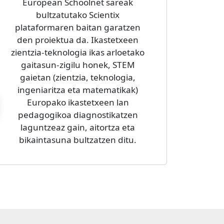
European Schoolnet sareak
bultzatutako Scientix
plataformaren baitan garatzen
den proiektua da. Ikastetxeen
zientzia-teknologia ikas arloetako
gaitasun-zigilu honek, STEM
gaietan (zientzia, teknologia,
ingeniaritza eta matematikak)
Europako ikastetxeen lan
pedagogikoa diagnostikatzen
laguntzeaz gain, aitortza eta
bikaintasuna bultzatzen ditu.