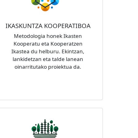
IKASKUNTZA KOOPERATIBOA
Metodologia honek Ikasten
Kooperatu eta Kooperatzen
Ikastea du helburu. Ekintzan,
lankidetzan eta talde lanean
oinarritutako proiektua da.