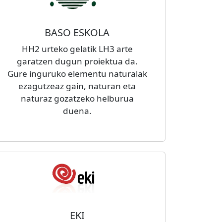
BASO ESKOLA
HH2 urteko gelatik LH3 arte
garatzen dugun proiektua da.
Gure inguruko elementu naturalak
ezagutzeaz gain, naturan eta
naturaz gozatzeko helburua
duena.
EKI