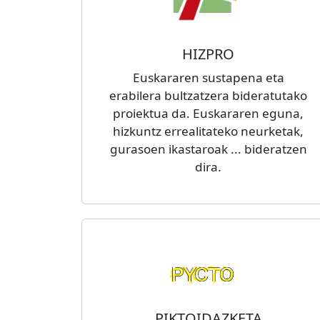
HIZPRO
Euskararen sustapena eta
erabilera bultzatzera bideratutako
proiektua da. Euskararen eguna,
hizkuntz errealitateko neurketak,
gurasoen ikastaroak ... bideratzen
dira.
PIKTOIDAZKETA