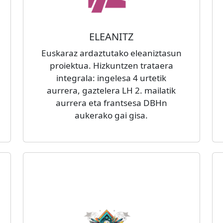
ELEANITZ
Euskaraz ardaztutako eleaniztasun
proiektua. Hizkuntzen trataera
integrala: ingelesa 4 urtetik
aurrera, gaztelera LH 2. mailatik
aurrera eta frantsesa DBHn
aukerako gai gisa.