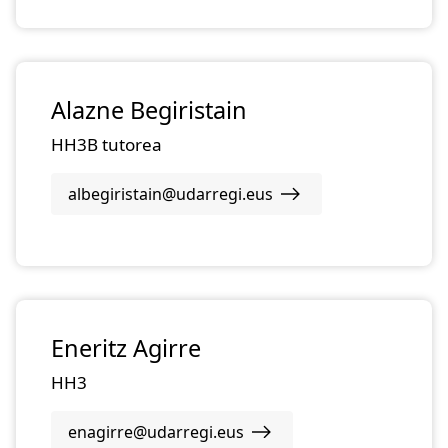
Alazne Begiristain
HH3B tutorea
albegiristain@udarregi.eus
Eneritz Agirre
HH3
enagirre@udarregi.eus