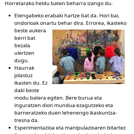
Horretarako heldu baten beharra izango du.
Etengabeko erabaki hartze bat da. Hori bai,
ondorioak onartu behar dira. Errorea, ikasteko
beste
aukera
berri bat
bezala
ulertzen
dugu.
Haurrak
jolastuz
ikasten du. Ez
daki beste
modu batera egiten. Bere burua eta
inguratzen dion mundua ezagutzeko eta
barneratzeko duen lehenengo ikaskuntza-
tresna da.
Esperimentazioa eta manipulazioaren bitartez