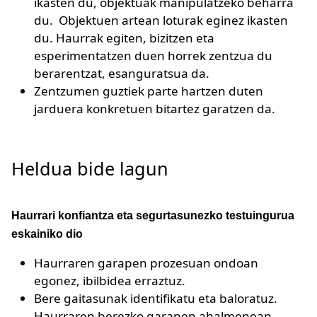
ikasten du, objektuak manipulatzeko beharra
du. Objektuen artean loturak eginez ikasten
du. Haurrak egiten, bizitzen eta
esperimentatzen duen horrek zentzua du
berarentzat, esanguratsua da.
Zentzumen guztiek parte hartzen duten
jarduera konkretuen bitartez garatzen da.
Heldua bide lagun
Haurrari konfiantza eta segurtasunezko testuingurua
eskainiko dio
Haurraren garapen prozesuan ondoan
egonez, ibilbidea erraztuz.
Bere gaitasunak identifikatu eta baloratuz.
Haurraren berezko garapen ahalmenean