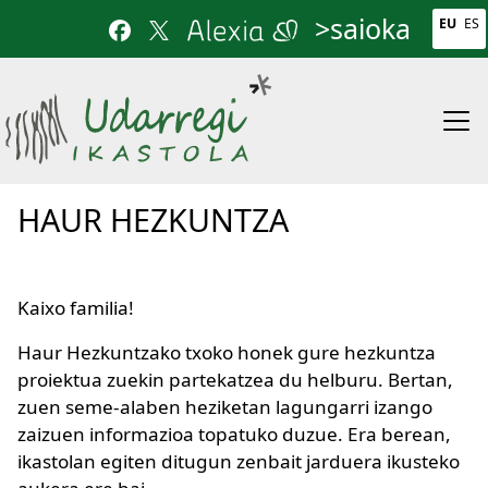
Skip to main content
>saioka
EU
ES
HAUR HEZKUNTZA
Kaixo familia!
Haur Hezkuntzako txoko honek gure hezkuntza
proiektua zuekin partekatzea du helburu. Bertan,
zuen seme-alaben heziketan lagungarri izango
zaizuen informazioa topatuko duzue. Era berean,
ikastolan egiten ditugun zenbait jarduera ikusteko