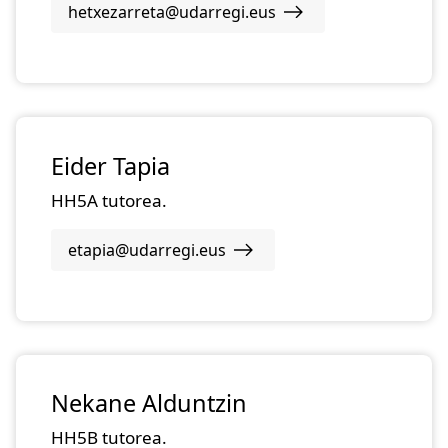
hetxezarreta@udarregi.eus
Eider Tapia
HH5A tutorea.
etapia@udarregi.eus
Nekane Alduntzin
HH5B tutorea.