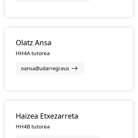
Olatz Ansa
HH4A tutorea
oansa@udarregi.eus
Haizea Etxezarreta
HH4B tutorea