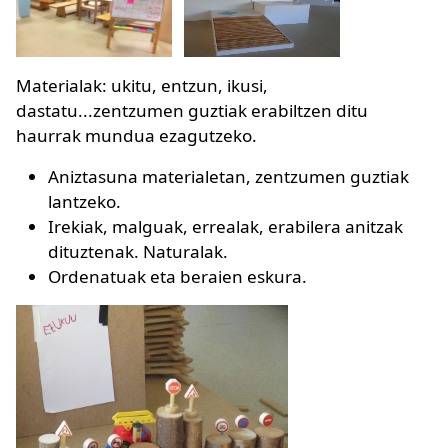
Materialak: ukitu, entzun, ikusi,
dastatu...zentzumen guztiak erabiltzen ditu
haurrak mundua ezagutzeko.
Aniztasuna materialetan, zentzumen guztiak
lantzeko.
Irekiak, malguak, errealak, erabilera anitzak
dituztenak. Naturalak.
Ordenatuak eta beraien eskura.