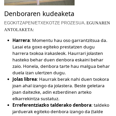
Denboraren kudeaketa
EGOKITZAPEN/ETXEKOTZE PROZESUA
. EGUNAREN
ANTOLAKETA:
Harrera
: Momentu hau oso garrantzitsua da.
Lasai eta goxo egiteko prestatzen dugu
harrera txokoa irakasleok. Haurrari jolasten
hasteko behar duen denbora eskaini behar
zaio. Honela, denbora tarte hau malgua behar
duela izan ulertzen dugu.
Jolas librea
: Haurrak berak nahi duen txokora
joan ahal izango da jolastera. Beste geletara
joan daitezke, adin ezberdinen arteko
elkarrekintza sustatuz.
Erreferentziazko talderako denbora
: taldeko
jarduerak egiteko denbora izango da (talde