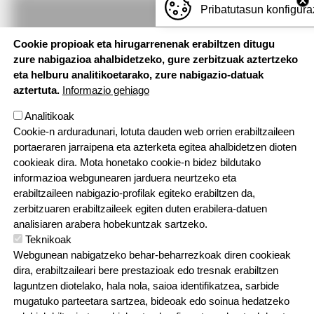
Pribatutasun konfigura
Udarregi ikastola
Cookie propioak eta hirugarrenenak erabiltzen ditugu
zure nabigazioa ahalbidetzeko, gure zerbitzuak aztertzeko
Gernika ibilbidea, 11 - 20170 USURBIL
eta helburu analitikoetarako, zure nabigazio-datuak
Tel. 943 361 216 usurbil@ikastola.eus
aztertuta.
Informazio gehiago
Analitikoak
Cookie-n arduradunari, lotuta dauden web orrien erabiltzaileen
portaeraren jarraipena eta azterketa egitea ahalbidetzen dioten
cookieak dira. Mota honetako cookie-n bidez bildutako
informazioa webgunearen jarduera neurtzeko eta
erabiltzaileen nabigazio-profilak egiteko erabiltzen da,
zerbitzuaren erabiltzaileek egiten duten erabilera-datuen
analisiaren arabera hobekuntzak sartzeko.
Teknikoak
Webgunean nabigatzeko behar-beharrezkoak diren cookieak
dira, erabiltzaileari bere prestazioak edo tresnak erabiltzen
laguntzen diotelako, hala nola, saioa identifikatzea, sarbide
mugatuko parteetara sartzea, bideoak edo soinua hedatzeko