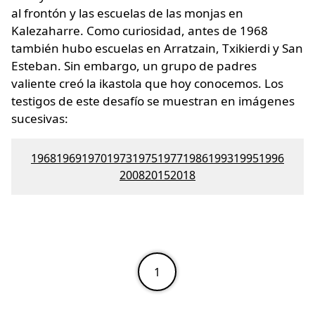
al frontón y las escuelas de las monjas en
Kalezaharre. Como curiosidad, antes de 1968
también hubo escuelas en Arratzain, Txikierdi y San
Esteban. Sin embargo, un grupo de padres
valiente creó la ikastola que hoy conocemos. Los
testigos de este desafío se muestran en imágenes
sucesivas:
1968
1969
1970
1973
1975
1977
1986
1993
1995
1996
2008
2015
2018