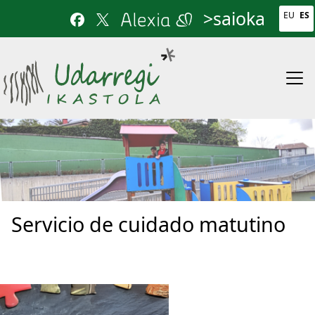
Pasar al contenido principal
>saioka
EU
ES
Servicio de cuidado matutino