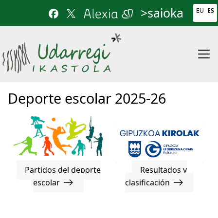
Pasar al contenido principal
>saioka
EU
ES
Deporte escolar 2025-26
Partidos del deporte
Resultados y
escolar
clasificación